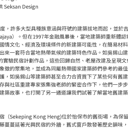
Seksan Design
高度，許多大型具種族意涵與符號的建築拔地而起，並於
ajaya）。但在1997年金融風暴後，當地建築師重新體
國情文化、經濟及環境條件的新建築可能性，在簡易材料
出來一套符合當地熱帶氣候的建築特色作品。如吳錫山建
wowe）的實驗民宿計劃作品，這些回歸自然、老屋改建及呈現
象徵的聚集地，並成為同屬熱帶國家建築師們參考的最佳
護，如吳錫山等建築師甚至合力合資買下了某些何有舊建
存與社區重建專家張集強老師的緊密合作下，他們一步步
建築故事，也打開了另一通道讓我們試著了解當地舊建築
ekeping Kong Heng)位於怡保市的舊街場，為保
藤蔓蔓延著光興民宿的外牆，舊式窗戶散發著歷史韻味，