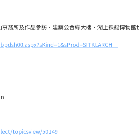
山事務所及作品參訪．建築公會綠大樓．湖上採錫博物館
/webpdsh00.aspx?sKind=1&sProd=SITKLARCH
gn
llect/topicsview/50149