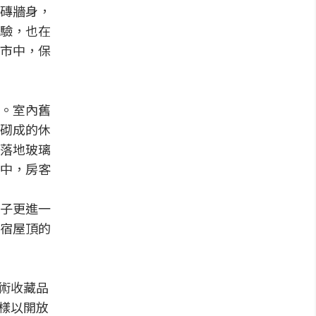
磚牆身，
驗，也在
市中，保
。室內舊
砌成的休
落地玻璃
中，房客
子更進一
宿屋頂的
藝術收藏品
同樣以開放