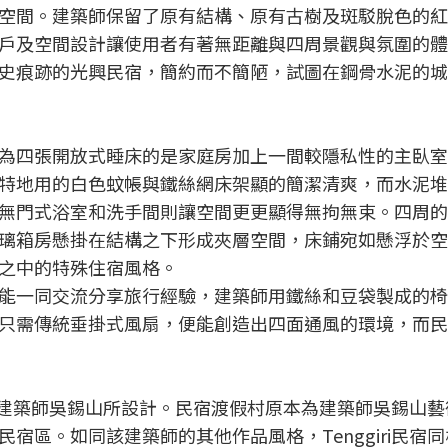
空間。建築師保留了原有結構、原有古樹及斑駁脫色的紅
戶及空間設計讓使用者有著無距離與四周景觀與氛圍的體
史痕跡的光興民宿，簡約而不簡陋，試圖在鋼骨水泥的城
為四張開放式睡床的是家庭房加上一間較隱私性的主臥室
特地用的白色蚊帳與鐵絲網床架顯的簡潔清爽，而水泥堆
無門式浴室和洗手間則讓空間更更顯得無拘無束。四周的
璃箱房懸掛在結構之下形成夾層空間，床鋪宛如懸浮於空
之中的特殊住宿風格。
能一同交流分享旅行經驗，建築師用鐵絲和豆袋製成的椅
只需傳統垂掛式風扇，便能創造出四面通風的環境，而民
也是由建築師吳錫山所設計。民宿渡假村原本為建築師吳錫山
宿區。如同該建築師的其他作品風格，Tenggiri民宿