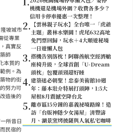
1
.
2026桃園機場停車懶人包／要停
桃機還是機場外圍？收費各多少？
信用卡停車優惠一次整理！
2
.
【雲林親子玩水】全台唯一「虎爺
吉隆坡城市
主題」叢林水樂園！虎尾632高地
認需從專業
免門票回歸，玩水＋4大順遊秘境
，真實反
一日遊懶人包
築師
3
.
搭機告別落枕！阿聯酋航空經濟艙
文化本質的
座椅升級，全球首創「U-Dream
範例。為
頭枕」包覆頭頸超好睡
4
.
築物的街
建築迷必朝聖！忠泰美術館10週
的努力可
年：藤本壯介特展打頭陣，1:5大
改造後的
屋根8月震撼空降台北
5
.
離市區15分鐘的嘉義祕境路線！造
訪「台版神隱少女湯屋」清豐濤
月、湖景窯烤披薩與人氣私宅咖啡
留一所昔日
而民宿的