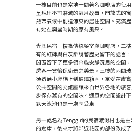
一樓目前也是當地一間著名咖啡店的使用
呈現出不可磨滅的歲月故事，開放式的窗
熱帶氣候中創造涼爽的居住空間。充滿歷
有她在興盛時期的原有風采。
光興民宿一樓為傳統餐室與咖啡店，二樓
有的紅磚與白灰訴說著歷史留下的話言，
閒區留下了更多領佘能安靜沉思的空間，
房客一覽怡保街景之美景。三樓的兩間玻
須透過小爬梯上到玻璃箱內，享受在虛實
公共空間的交誼廳讓來自世界各地的旅客
步保存舊有的空間味。通風的空間設計下
露天泳池也是一處享受東
另一處名為Tenggiri的民宿渡假村
的倉庫，後來才將鄰近花園的部份改成了民