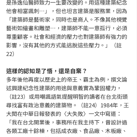
是孫逸仙醫師致力一生要改變的。用這種建築紀念
他會相當諷刺…」，但也坦言建築是服務業，因為
「建築師是藝術家，同時也是商人。不像其他視覺
藝術如繪畫和雕塑…，建築師不能一意孤行，必須
尊重顧客。社會和經濟的壓力也對建築師有強力的
影響，沒有其他的方式能逃脫這些壓力。」（註
22）
這樣的認知是了悟，還是自棄？
多年後他再度以歷史上的帝王、霸主為例，撰文論
述興建紀念性建築的用途與意義實為鞏固權力，
（註23）或用嘲諷語氣提醒明智的讀者在台北街頭
尋找富有政治意義的建築物。（註24）1984年，王
大閎在中華日報發表的〈大失敗〉一文中寫道：
「我在台北開業後，事務所在我主持下，曾設計過
各類工廠十餘棟，包括成衣廠、食品廠、木板廠、