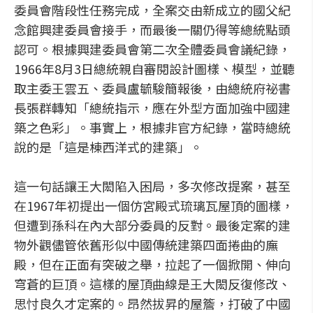
委員會階段性任務完成，全案交由新成立的國父紀
念館興建委員會接手，而最後一關仍得等總統點頭
認可。根據興建委員會第二次全體委員會議紀錄，
1966年8月3日總統親自審閱設計圖樣、模型，並聽
取主委王雲五、委員盧毓駿簡報後，由總統府祕書
長張群轉知「總統指示，應在外型方面加強中國建
築之色彩」。事實上，根據非官方紀錄，當時總統
說的是「這是棟西洋式的建築」。
這一句話讓王大閎陷入困局，多次修改提案，甚至
在1967年初提出一個仿宮殿式琉璃瓦屋頂的圖樣，
但遭到孫科在內大部分委員的反對。最後定案的建
物外觀儘管依舊形似中國傳統建築四面捲曲的廡
殿，但在正面有突破之舉，拉起了一個掀開、伸向
穹蒼的巨頂。這樣的屋頂曲線是王大閎反復修改、
思忖良久才定案的。昂然拔昇的屋簷，打破了中國