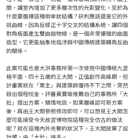
間，讓室內增加了更多層次性的光影變化。至於為
什麼要選擇這種倒傘狀結構？研判應該還是它的外
挑曲線，因為反樑正十字交叉的結構系統，讓四個
對角板面產生雙曲拋物線，是一個非常優雅的曲面
造型，它更能抽象地指涉與中國傳統建築轉角反曲
的關係。
此案可能也是大洪事務所第一次使用中國傳統九宮
格平面，四十五歲的王大閎，正值創作高峰期，但
計畫案就在「業主」與建築師僵持不下之際，突然
殺出個程咬金，評審黃寶瑜推薦自己的事務所「大
壯」提出方案，矯情地說，如果層峰認可新方案
後，再由王大閎參照修改即可，可以想見王大閎怎
麼可能接受今天故宮博物院這種完全仿古的做法
呢？就在這種內外夾擊的狀況下，王大閎放棄了設
計權，由「大壯」接手。