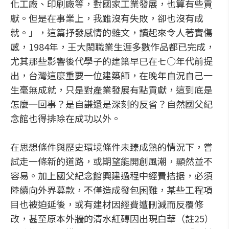
化工廠、印刷廠等，對國家工業發展，也算有些貢
獻。但是在事業上，我雖沒有失敗，卻也沒有成
就。」，這篇抒發感情的雜文，讀起來令人著實傷
感，1984年，王大閎職業生涯多數作品都已完成，
尤其那些影響後代學子的建築早已在七○年代前提
出，台灣這麼重要一位建築師，在晚年自況自己一
生毫無成就，只是對產業發展有點貢獻，這到底是
怎麼一回事？是自謙還是深刻的反省？自然國父紀
念館也得排除在成功以外。
在思想條件與歷史環境條件未臻成熟的情況下，嘗
試走一條新的道路，或期望能開創風潮，顯然並不
容易。加上國父紀念館興建過程中經費拮据，必須
陸續向外界募款，不僅造成發包困難，某些工程項
目也被迫延後，或有建材因經費遭刪減而反覆修
改，甚至原本外牆的清水紅磚因出現白華（註25）