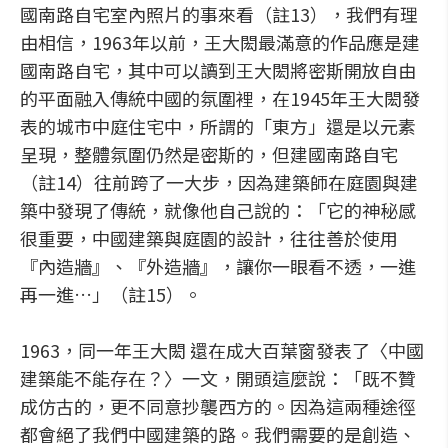
國南路自宅室內照片的事來看（註13），我們有理
由相信，1963年以前，王大閎最滿意的作品應是建
國南路自宅，其中可以讀到王大閎將密斯開放自由
的平面融入傳統中國的氛圍裡，在1945年王大閎發
表的城市中庭住宅中，所謂的「東方」還是以元素
呈現，整體氛圍仍然是密斯的，但建國南路自宅
（註14）往前跨了一大步，因為建築師在庭園與建
築中發現了傳統，就像他自己說的：「它的神秘感
很重要，中國建築與庭園的設計，往往善於使用
『內造牆』、『外造牆』，讓你一眼看不透，一進
再一進…」（註15）。
1963，同一年王大閎 還在成大百葉窗發表了〈中國
建築能不能存在？〉一文，開頭這麼說：「既不贊
成仿古的，更不同意抄襲西方的。因為這兩種途徑
都會絕了我們中國建築的路。我們需要的是創造、