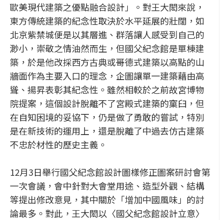
歐美現代建築之優點融合設計」。對王大閎來說，
東方傳統建築的紀念性取決於水平延展的壯闊，如
北京紫禁城便是以其層進、群落讓人感受到自己的
渺小，崇敬之情油然而生，但國父紀念館是單棟建
築，於是他改採西方古典或哥德式建築以高點的山
牆面作為主要入口的理念，企圖讓單一建築藉由高
聳、揚昇表彰其紀念性。雖然相較於之前故宮博物
院提案，這個設計脫離不了宮殿式建築的窠臼，但
在自知困境的妥協下，仍是做了勇敢的嘗試，特別
是在新技術的運用上，還是脫離了中過去仿古建築
不忠於材性的歷史主義。
12月3日舉行國父紀念館設計圖樣修正圖案研討會第
一次會議，會中針對大會堂用途、造型外觀、結構
等提出修改意見，其中關於「增加中國風味」的討
論最多。對此，王大閎以〈國父紀念館設計立意〉