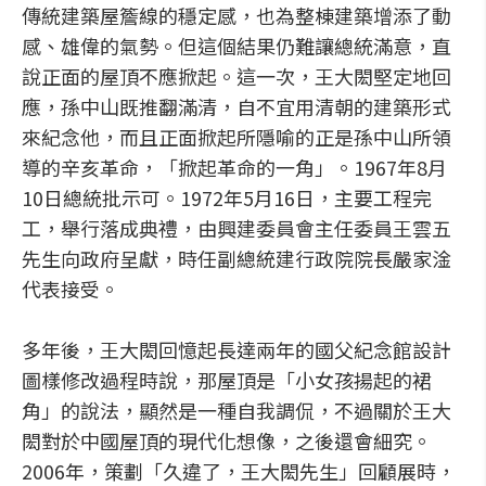
傳統建築屋簷線的穩定感，也為整棟建築增添了動
感、雄偉的氣勢。但這個結果仍難讓總統滿意，直
說正面的屋頂不應掀起。這一次，王大閎堅定地回
應，孫中山既推翻滿清，自不宜用清朝的建築形式
來紀念他，而且正面掀起所隱喻的正是孫中山所領
導的辛亥革命，「掀起革命的一角」。1967年8月
10日總統批示可。1972年5月16日，主要工程完
工，舉行落成典禮，由興建委員會主任委員王雲五
先生向政府呈獻，時任副總統建行政院院長嚴家淦
代表接受。
多年後，王大閎回憶起長達兩年的國父紀念館設計
圖樣修改過程時說，那屋頂是「小女孩揚起的裙
角」的說法，顯然是一種自我調侃，不過關於王大
閎對於中國屋頂的現代化想像，之後還會細究。
2006年，策劃「久違了，王大閎先生」回顧展時，