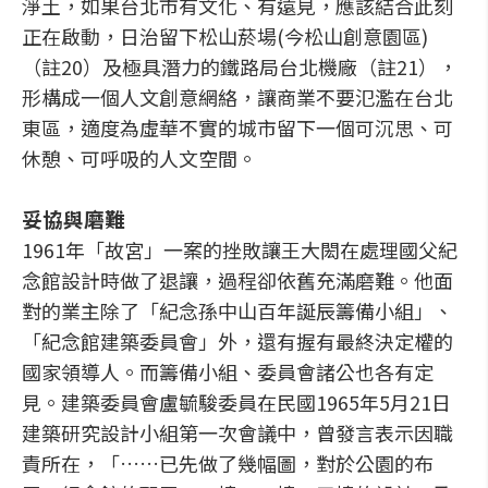
淨土，如果台北市有文化、有遠見，應該結合此刻
正在啟動，日治留下松山菸場(今松山創意園區)
（註20）及極具潛力的鐵路局台北機廠（註21），
形構成一個人文創意網絡，讓商業不要氾濫在台北
東區，適度為虛華不實的城市留下一個可沉思、可
休憩、可呼吸的人文空間。
妥協與磨難
1961年「故宮」一案的挫敗讓王大閎在處理國父紀
念館設計時做了退讓，過程卻依舊充滿磨難。他面
對的業主除了「紀念孫中山百年誕辰籌備小組」、
「紀念館建築委員會」外，還有握有最終決定權的
國家領導人。而籌備小組、委員會諸公也各有定
見。建築委員會盧毓駿委員在民國1965年5月21日
建築研究設計小組第一次會議中，曾發言表示因職
責所在，「……已先做了幾幅圖，對於公園的布