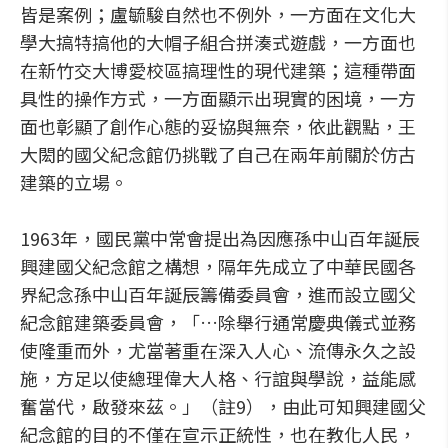
皆是案例；盧毓駿自然也不例外，一方面在文化大
學大搞特搞他的大帽子組合拼湊式遊戲，一方面也
在新竹交大博愛校區搞理性的現代建築；這種帶面
具性的操作方式，一方面顯示出現實的困境，一方
面也彰顯了創作心態的妥協與無奈，依此觀點，王
大閎的國父紀念館仍挑戰了自己在兩年前關於仿古
建築的立場。
1963年，國民黨中常會提出為因應孫中山百年誕辰
興建國父紀念館之構想，隔年先成立了中華民國各
界紀念孫中山百年誕辰籌備委員會，進而設立國父
紀念館建築委員會，「…除舉行通常慶典儀式並務
使隆重而外，尤當著重在深入人心、流傳永久之設
施，方足以使總理偉大人格、行誼與學說，益能感
奮當代，啟發來茲。」（註9），由此可知興建國父
紀念館的目的不僅在宣示正統性，也在教化人民，