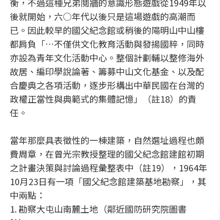
衡，不過這種兄弟鬩牆的意識形態遊戲從1949年以
後就開始，六○年代以後只是這場遊戲的高潮而
已。因此較早的國父紀念館或稍後的陽明山中山樓
都肩負「…不僅供文化教育活動與發揚國粹，同時
亦設為青年文化活動中心。整個計劃輔以整修海外
故居、編印學說論著、籌募中山文化基金、以及配
合慶典之各項活動，逐步形構出中華民國在台灣的
政權正當性與典範式的集體記憶」（註18）的責
任。
當年那麼具表徵性的一棟建築，自然選址過程也頗
費周章，在曾光宗教授整理的國父紀念館建館初期
之計畫決策與討論過程彙整表中（註19），1964年
10月23日有一項「國父紀念館建築基地勘察」，其
中兩點：
1. 勘察大屯山南麓土地（鄰近國防研究院圖書