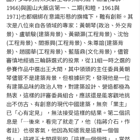
1966)與圓山大飯店第一、二期(和睦，1961與
1971)也都綑綁在意識形態的旗幟下，難有創新。其
次是八位來自各領域的專家：黃朝琴(政治、外交背
景)、盧毓駿(建築背景)、黃顯灝(工程背景)、沈怡
(工程背景)、閻振興(工程背景)、朱尊誼(建築背
景)、趙國華(工程背景)、藍蔭鼎(文化背景)，儘管
審慎地經過三輪篩選式的投票，從11組一時之選的
參賽作品中選出王大閎，其中領頭的主任委員黃朝
琴儘管不是建築背景，但根據研究，發現他是一位
有建築品味的政治人物，對建築設計、營造都極為
熱衷，這樣的評審委員組合，應該還是能客觀地挑
出不仿古、有創意的現代中國建築，無奈「業主」
已「心有定見」，無法接受這樣的結果。第二個訊
息是「…後來，看完了就走了，他（指蔣介石，作
者註）也很客氣，他因為知道我是這樣一個個
性」，這裡王大閎提到的「這樣一個個性」，當然