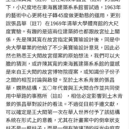
下，小尺度地在東海舊建築系系館嘗試過，1963年
的藝術中心更將柱子轉45度做更動態的運用，更別
說張昌華（註7）在1969年清華大學體育館的大尺
度實驗。有趣的是這兩位建築師也都跟故宮扯上關
係，先是陳其寬在故宮指定黃寶瑜設計後，同是中
央大學畢業的他給了不少黃寶瑜設計意見，因此必
然也熟悉王大閎故宮提案的原始想法，我們可以大
膽的猜測，或許陳其寬的東海舊建築系系館的靈感
是來自王大閎的故宮博物院提案，或知識份子份子
之間的相互討論與啟發。至於土木系背景的張昌
華，嫻熟結構，五○年代曾與王大閎合作並共同使
用中華路的事務所（註8），相信必定影響到土木背
景的張昌華對設計的看法。不過從目前手邊文獻，
可以確定是王大閎第一次在華人世界付予了該結構
系統在形式上的意義，尤其在計畫案中的倒傘狀支
柱不是一根柱子，而是一個有玻璃頂的採光中庭空