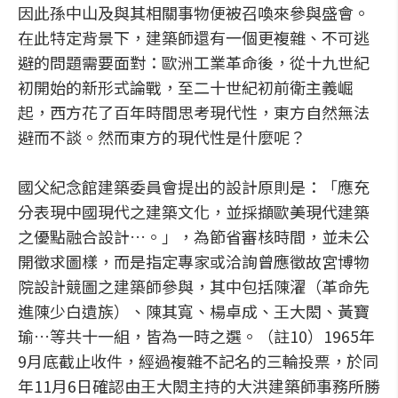
因此孫中山及與其相關事物便被召喚來參與盛會。
在此特定背景下，建築師還有一個更複雜、不可逃
避的問題需要面對：歐洲工業革命後，從十九世紀
初開始的新形式論戰，至二十世紀初前衛主義崛
起，西方花了百年時間思考現代性，東方自然無法
避而不談。然而東方的現代性是什麼呢？
國父紀念館建築委員會提出的設計原則是：「應充
分表現中國現代之建築文化，並採擷歐美現代建築
之優點融合設計…。」，為節省審核時間，並未公
開徵求圖樣，而是指定專家或洽詢曾應徵故宮博物
院設計競圖之建築師參與，其中包括陳濯（革命先
進陳少白遺族）、陳其寬、楊卓成、王大閎、黃寶
瑜…等共十一組，皆為一時之選。（註10）1965年
9月底截止收件，經過複雜不記名的三輪投票，於同
年11月6日確認由王大閎主持的大洪建築師事務所勝