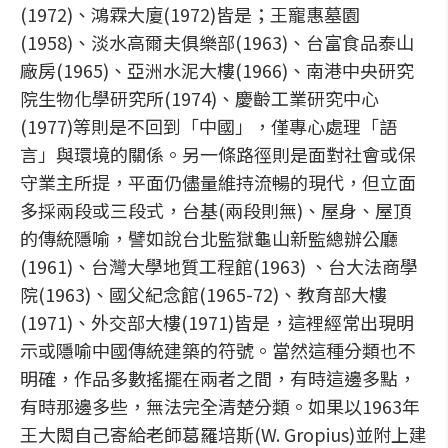
(1972)、鴻霖大廈(1972)皆是；王寵惠墓園
(1958)、淡水高爾夫俱樂部(1963)、台富食品泰山
廠房(1965)、亞洲水泥大樓(1966)、南港中央研究
院生物化學研究所(1974)、慶齡工業研究中心
(1977)等則是不回到「中國」，僅專心處理「語
言」與環境的關係。另一條路徑則是面對社會或保
守業主所提，平面仍儘量維持流暢的現代，但立面
多採兩段或三段式，台基(兩段則無)、屋身、屋頂
的傳統隱喻，譬如說台北監獄龜山新監總辦公廳
(1961)、台灣大學地質工程館(1963) 、台大法商學
院(1963)、國父紀念館(1965-72)、教育部大樓
(1971)、外交部大樓(1971)皆是，這裡經常出現明
示或隱喻中國傳統建築的符號。當然這種分類也不
明確，作品多數搖擺在兩者之間，有時這邊多點，
有時那邊多些，無法完全清楚分類。如果以1963年
王大閎自己寄給老師葛羅培斯(W. Gropius)並附上建