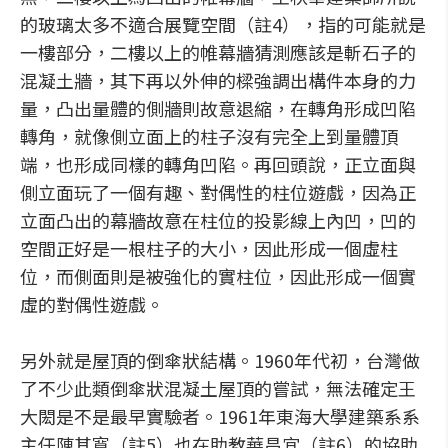
的玻璃太多不適合展覽空間（註4），指的可能就是
一樓部分，二樓以上的帷幕牆猜測應該是斬石子的
混凝土牆，其下再以外伸的樑強調出構件本身的力
量，凸出量體的側牆則故意退縮，在轉角形成凹陷
轉角，就像側立面上的柱子沒有完全上到量體頂
端，也形成同樣的轉角凹陷。再回頭說，正立面與
側立面玩了一個有趣、對偶性的柱位遊戲，因為正
立面凸出的幕牆故意在柱位的投影線上內凹，凹的
空間正好是一根柱子的大小，因此形成一個虛柱
位，而側面則是被強化的實柱位，因此形成一個實
虛的對偶性遊戲。
另外就是屋頂的倒傘狀結構。1960年代初，台灣做
了不少此類倒傘狀混凝土屋頂的嘗試，無法確定王
大閎是不是最早實驗者。1961年東海大學建築系系
主任陳其寬（註5）也在助教華昌宜（註6）的協助