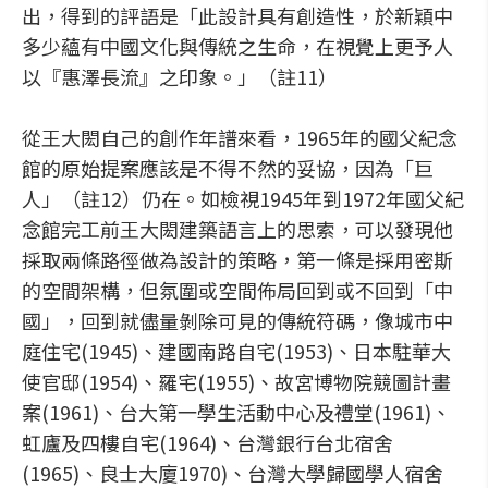
出，得到的評語是「此設計具有創造性，於新穎中
多少蘊有中國文化與傳統之生命，在視覺上更予人
以『惠澤長流』之印象。」（註11）
從王大閎自己的創作年譜來看，1965年的國父紀念
館的原始提案應該是不得不然的妥協，因為「巨
人」（註12）仍在。如檢視1945年到1972年國父紀
念館完工前王大閎建築語言上的思索，可以發現他
採取兩條路徑做為設計的策略，第一條是採用密斯
的空間架構，但氛圍或空間佈局回到或不回到「中
國」，回到就儘量剝除可見的傳統符碼，像城市中
庭住宅(1945)、建國南路自宅(1953)、日本駐華大
使官邸(1954)、羅宅(1955)、故宮博物院競圖計畫
案(1961)、台大第一學生活動中心及禮堂(1961)、
虹廬及四樓自宅(1964)、台灣銀行台北宿舍
(1965)、良士大廈1970)、台灣大學歸國學人宿舍