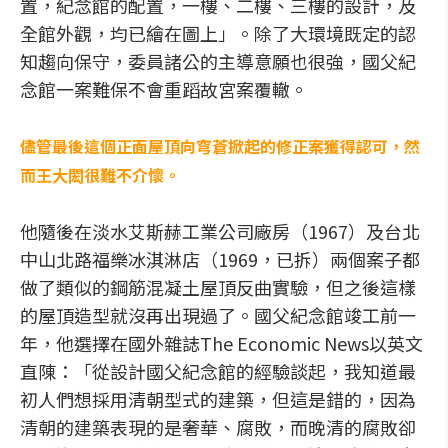
置，紀念館的配置，一樓、二樓、三樓的設計，及
全館外觀，均已繪在圖上」。除了大環境既定的認
知趨向保守，委員諸公的主導意願也很強，國父紀
念館一案難保不會重蹈故宮案覆轍。
儘管最後這個正面屋頂向穹蒼掀起的修正案獲得認可，然
而王大閎很難不介懷。
他隨後在淡水艾斯赫工業公司廠房（1967）及台北
中山北路福樂冰淇淋店（1969，已拆）兩個案子都
做了類似的鋼筋混凝土屋頂反曲實驗，但之後這樣
的屋頂造型就沒再出現過了。國父紀念館竣工前一
年，他選擇在國外雜誌The Economic News以英文
直陳：「從設計國父紀念館的經驗談起，我知道最
初人們想採用清朝型式的建築，但這是錯的，因為
清朝的建築表現的是奢華、腐敗，而晚清的腐敗卻