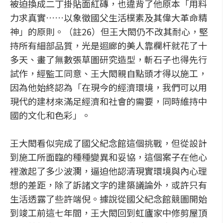
被迫換成二丁掛貼面紅磚，也違背了他原本「用料
力求真實……以象徵國父生活樸素及其偉大革命精
神」的原則。（註26）但王大閎仍不改其耐心，堅
持所有細部品質，光是迴廊的美人靠欄杆就花了十
多天、畫了無數張草圖研究造型，斬石子也得先行
試作，經監工同意、王大閎親自點頭才得以施工，
因為他始終認為「在現今的經濟環境，我們可以用
現代的建材來滿足經濟和社會的需要，同時維持中
國的文化和色彩」。
王大閎看似完成了國父紀念館這個挑戰，但從設計
到施工所面臨的種種變異和妥協，這個案子在他心
裡激起了多少波瀾，逼迫他認清現實環境與內心理
想的差距，除了訴諸文字的建築議論外，或許只有
生活透露了些許端倪。據說從國父紀念館競圖開始
到竣工前這七年間，王大閎回到虹廬家中修剪屋頂