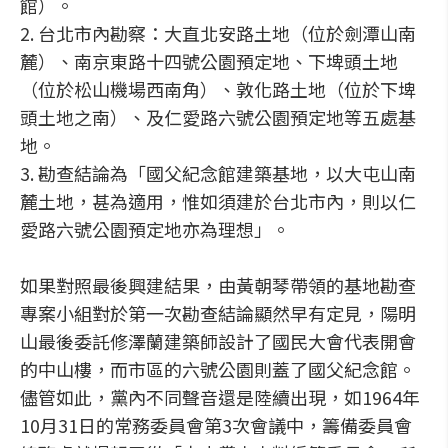
館）。
2. 台北市內勘察：大直北安路土地（位於劍潭山南
麓）、南京東路十四號公園預定地、下埤頭土地
（位於松山機場西南角）、敦化路土地（位於下埤
頭土地之南）、及仁愛路六號公園預定地等五處基
地。
3. 勘查結論為「國父紀念館建築基地，以大屯山南
麓土地，甚為適用，惟如須建於台北市內，則以仁
愛路六號公園預定地亦為理想」。
如果對照最後興建結果，由黃朝琴帶領的基地勘查
專案小組對於第一次勘查結論顯然早有定見，陽明
山最後委託修澤蘭建築師設計了國民大會代表開會
的中山樓，而市區的六號公園則蓋了國父紀念館。
儘管如此，黨內不同聲音還是陸續出現，如1964年
10月31日的常務委員會第3次會議中，籌備委員會