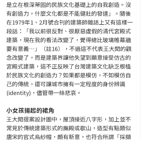
是立在根深蒂固的民族文化基礎上的自我創造。沒
有創造力，什麼文化都是不能健壯的發達」。隨後
在1979年1、2月號合刊的建築師雜誌上又有這樣一
段話：「我以前很反對、很厭惡虛假的清代宮殿式
建築，現在我的看法改變了，覺得總比玻璃帷幕牆
要有意義…」（註16），不過這不代表王大閎的觀
念改變了，而是建築界讓他失望到願意接受仿古的
宮殿式建築，這不正反映了台灣建築文化缺乏根植
於民族文化的創造力？如果都是模仿，不如模仿自
己的傳統，還可讓城市擁有一定程度的身份辨識
(identity)，儘管帶一絲悲哀。
小女孩揚起的裙角
王大閎提案設計圖中，屋頂接近八字形，加上並不
常見於傳統建築形式的廡殿或歇山，造型有點類似
唐宋的官式烏紗帽，頗有新意，也符合所謂「採擷