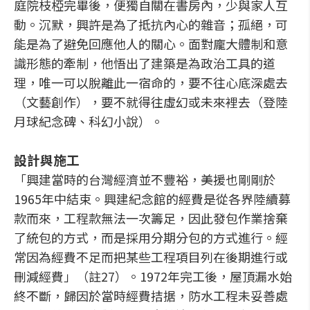
庭院枝椏完畢後，便獨自關在書房內，少與家人互
動。沉默，興許是為了抵抗內心的雜音；孤絕，可
能是為了避免回應他人的關心。面對龐大體制和意
識形態的牽制，他悟出了建築是為政治工具的道
理，唯一可以脫離此一宿命的，要不往心底深處去
（文藝創作），要不就得往虛幻或未來裡去（登陸
月球紀念碑、科幻小說）。
設計與施工
「興建當時的台灣經濟並不豐裕，美援也剛剛於
1965年中結束。興建紀念館的經費是從各界陸續募
款而來，工程款無法一次籌足，因此發包作業捨棄
了統包的方式，而是採用分期分包的方式進行。經
常因為經費不足而把某些工程項目列在後期進行或
刪減經費」（註27）。1972年完工後，屋頂漏水始
終不斷，歸因於當時經費拮据，防水工程未妥善處