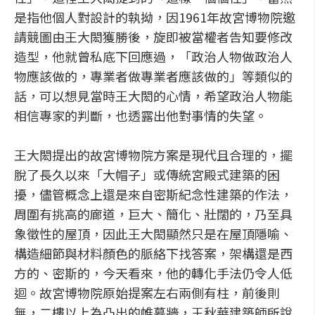
是指他個人對設計的執拗，因1961年故宮博物院邀
請競圖由王大閎獲勝後，旋即被當權者告知要修改
造型，他就曾私底下回應過，「政治人物做政治人
物應該做的，專業者做專業者應該做的」等類似的
話，可以想見當時王大閎的心情，希望政治人物能
相信專家的判斷，也透露出他對事情的失望。
王大閎提出的故宮博物院方案是現代且合理的，擺
脫了長久以來「大帽子」或傳統宮殿式建築的困
擾，儘管概念上還是來自密斯紀念性建築的作法，
周圍有挑高的廊道，巨大、簡化、壯闊的，乃至具
象徵性的屋頂，因此王大閎顯然只是在屋頂隱喻、
構造細節與材料顏色的脈絡下找答案，架構還是西
方的、密斯的，今天看來，他的轉化手法仍令人低
迴。故宮博物院原始提案左右兩側有柱，前後則
無，二樓以上為凸出的帷幕牆，王秋華建築師所說