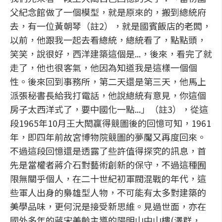
父紀念館做了一個模型，就是原來的，搬到總統府
去，有一位黃朝琴（註2），就是國賓飯店的老闆，
以前，他跟我一起去看總統，總統看了，點點頭，
笑笑，說很好，西洋建築這個是...，後來，看完了就
走了，他也很客氣，他因為知道我是這樣一個個
性。後來回到事務所，第二天還是第三天，他馬上
派張秘書長給我打電話，他說總統有意見，你這個
房子太西洋式了，要中國化一點...」（註3），從這
段1965年10月王大閎贏得競圖後的回憶可知，1961
年，即四年前故宮博物院競圖的夢魘又再度回來。
不過這段回憶還是透露了些許值得探究的訊息，首
先是當權者蔣介石對藝術創新的保守，不過這種囿
限無關乎個人，在二十世紀初軍閥混戰的年代，這
些軍人出身的梟雄型人物，不可能有太多對建築的
美學品味，更何況是接受新思維。見過世面，亦在
國外多年的蔣宋美齡主導的陽明山中山樓(澤群，