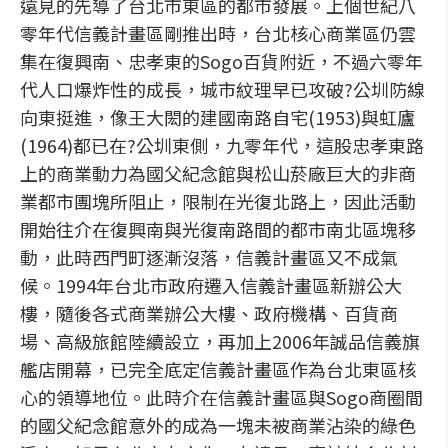
遠見的先導了台北市東區的都市發展。上個世紀八
零年代信義計畫區剛推出時，台北核心商業區仍雲
集在復興南、忠孝東的Sogo百貨附近，不過六零年
代人口爆炸性的成長，城市紋理早已攻破?公圳防線
向東挺進，像王大閎的建國南路自宅(1953)與虹廬
(1964)都已在?公圳東側，九零年代，這股忠孝東路
上的商業動力為國父紀念館與松山菸廠巨大的非商
業都市團塊所阻止，限制在光復北路上，因此活動
開始往介在復興南與光復南路間的都市南北區塊移
動，此時西門町逐漸沒落，信義計畫區又不成氣
候。1994年台北市政府遷入信義計畫區新辦公大
樓，隨後各式商業辦公大樓、政府機構、百貨商
場、高級旅館陸續設立，再加上2006年誠品信義旗
艦店開幕，已完全底定信義計畫區作為台北東區核
心的領導地位。此時介在信義計畫區與Sogo商圈間
的國父紀念館意外的成為一塊未被商業沾染的綠色