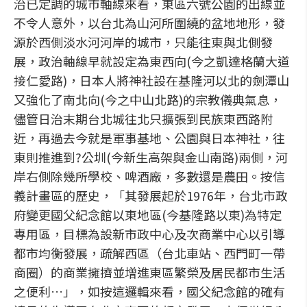
治已定調的城市軸線來看，東區六號公園的出線並
不令人意外，以台北為山河所圍繞的盆地地形，發
源於西側淡水河河岸的城市，只能往東與北側發
展，政治軸線早就設定為東西向(今之凱達格蘭大道
接仁愛路)，日本人將神社設在基隆河以北的劍潭山
又強化了南北向(今之中山北路)的宗教儀典氣息，
儘管日治末期台北城往北只擴張到民族東西路附
近，再過去今就是軍事基地、公園與日本神社，往
東則推進到?公圳(今新生高架與金山南路)兩側，河
岸右側除幾所學校、啤酒廠，多數還是農田。按信
義計畫區的歷史，「其發展起於1976年，台北市政
府變更國父紀念館以東地區(今基隆路以東)為特定
專用區，目標為設新市政中心及次商業中心以引導
都市均衡發展，疏解西區（台北車站、西門町一帶
商圈）的商業擁擠並增進東區繁榮及居民都市生活
之便利…」，如按這邏輯來看，國父紀念館的確有