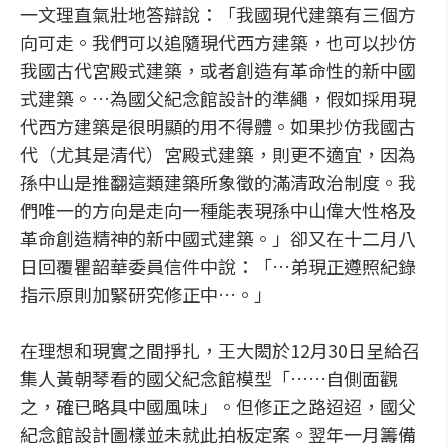
一文理直氣壯地答辯說：「我國現代建築有三個方
向可走。我們可以追隨現代西方建築，也可以抄仿
我國古代宮殿式建築，或者創造有革命性的新中國
式建築。…為國父紀念館設計的準繩，假如採用現
代西方建築是很明顯的用不得體。如果抄仿我國古
代（尤其是清代）宮殿式建築，則更不適宜，因為
孫中山是推翻這類建築所象徵的滿清政治制度。我
們唯一的方向是走向一種能表現孫中山偉大性格及
革命創造精神的新中國式建築。」卻又在十二月八
日回覆瞿韶華委員信件中說：「…弟現正遵照紀錄
指示原則加緊研究修正中…。」
在理想和現實之間掙扎，王大閎於12月30日呈給召
集人黃朝琴看的國父紀念館模型「……自側面觀
之，確已略具中國風味」。但修正之路迢迢，國父
紀念館設計圖樣並未就此拍板定案。翌年一月籌備