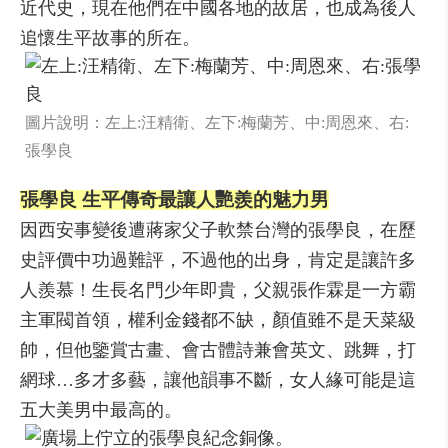
近代史，現在他們在中國各地的故居，也成為後人
追懷生平故事的所在。
圖片說明：左上:汪精衛、左下:梅蘭芳、中:周恩來、右:
張學良
張學良 生平傳奇最讓人艷羨的魅力男
因西安事變後遭蔣家父子軟禁台灣的張學良，在歷
史評價中功過難評，不過他的出身，肯定是讓許多
人羨慕！生長名門少年即貴，父親張作霖是一方霸
主軍閥首領，權利金錢都不缺，顏值雖不是天菜級
帥，但他鑒賞古畫、會古體詩兼會英文、跳舞，打
網球…多才多藝，讓他韻事不斷，女人緣可能是這
五大美男中最高的。