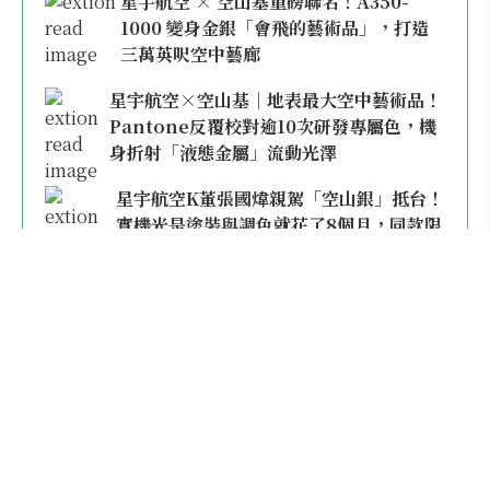
星宇航空 × 空山基重磅聯名！A350-
1000 變身金銀「會飛的藝術品」，打造
三萬英呎空中藝廊
星宇航空×空山基｜地表最大空中藝術品！
Pantone反覆校對逾10次研發專屬色，機
身折射「液態金屬」流動光澤
星宇航空K董張國煒親駕「空山銀」抵台！
實機光是塗裝與調色就花了8個月，同款限
量模型上架即秒殺
本日熱門
2026桃園機場停車懶人包／要停桃機還是機場