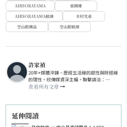
AIRSORAYAMA
張國煒
AIRSORAYAMA航線
木村光希
空山銀備品
空山銀航線
許家禎
20年+媒體淬鍊，歷經生活線的感性與財經線
的理性。欣傳媒資深主編。聯繫請洽：
nellyhsu@xinmedia.com
查看所有文章
延伸閱讀