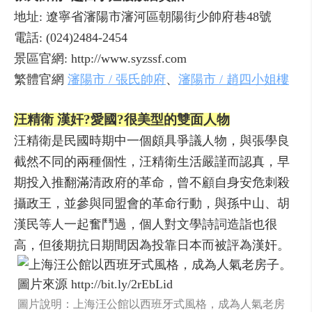
地址: 遼寧省瀋陽市瀋河區朝陽街少帥府巷48號
電話: (024)2484-2454
景區官網: http://www.syzssf.com
繁體官網
瀋陽市 / 張氏帥府
、
瀋陽市 / 趙四小姐樓
汪精衛 漢奸?愛國?很美型的雙面人物
汪精衛是民國時期中一個頗具爭議人物，與張學良
截然不同的兩種個性，汪精衛生活嚴謹而認真，早
期投入推翻滿清政府的革命，曾不顧自身安危刺殺
攝政王，並參與同盟會的革命行動，與孫中山、胡
漢民等人一起奮鬥過，個人對文學詩詞造詣也很
高，但後期抗日期間因為投靠日本而被評為漢奸。
圖片說明：上海汪公館以西班牙式風格，成為人氣老房