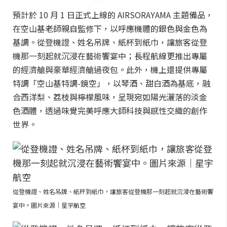
預計於 10 月 1 日正式上線的 AIRSORAYAMA 主題備品，
在空山基老師親自監修下，以呼應機體的銀色與金色為
基調。從登機證、姓名吊牌、紙杯到紙巾，讓旅客從登
機那一刻起就沉浸在藝術饗宴中；長程航線更推出專屬
的經濟艙與豪華經濟艙過夜包。此外，機上還提供專屬
特調「空山基特調-鏡空」，以琴酒、甜白酒為基底，融
合西洋梨、荔枝與檸檬風味，呈現宛如陽光灑落的淡金
色酒體，透過味覺完美呼應大師科技與感性交織的創作
世界。
從登機證、姓名吊牌、紙杯到紙巾，讓旅客從登機那一刻起就沉浸在藝術饗
宴中。圖片來源｜星宇航空