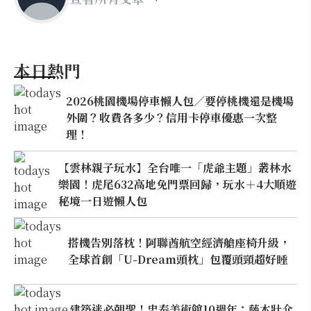
本日熱門
2026桃園機場停車懶人包／要停桃機還是機場
外圍？收費各多少？信用卡停車優惠一次整
理！
【雲林親子玩水】全台唯一「虎爺主題」叢林水
樂園！虎尾632高地免門票回歸，玩水＋4大順遊
秘境一日遊懶人包
搭機告別落枕！阿聯酋航空經濟艙座椅升級，
全球首創「U-Dream頭枕」包覆頭頸超好睡
建築迷必朝聖！忠泰美術館10週年：藤本壯介