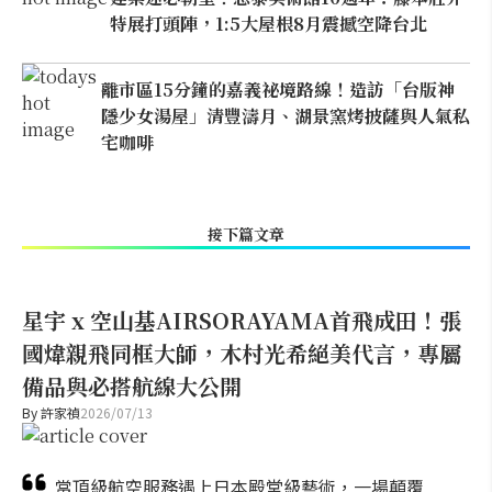
特展打頭陣，1:5大屋根8月震撼空降台北
離市區15分鐘的嘉義祕境路線！造訪「台版神
隱少女湯屋」清豐濤月、湖景窯烤披薩與人氣私
宅咖啡
接下篇文章
星宇 x 空山基AIRSORAYAMA首飛成田！張
國煒親飛同框大師，木村光希絕美代言，專屬
備品與必搭航線大公開
By
許家禎
2026/07/13
當頂級航空服務遇上日本殿堂級藝術，一場顛覆