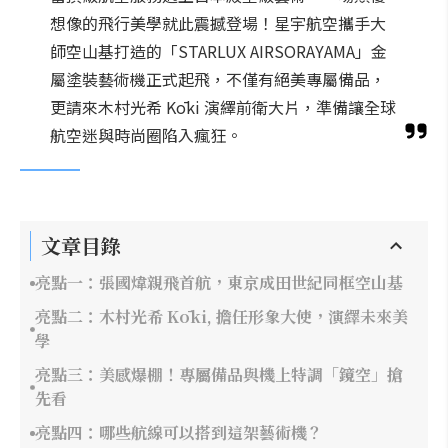
想像的飛行美學就此震撼登場！星宇航空攜手大
師空山基打造的「STARLUX AIRSORAYAMA」金
屬塗裝藝術機正式起飛，不僅有絕美專屬備品，
更請來木村光希 Kōki 演繹前衛大片，準備讓全球
航空迷與時尚圈陷入瘋狂。
文章目錄
亮點一：張國煒親飛首航，東京成田世紀同框空山基
亮點二：木村光希 Kōki, 擔任形象大使，演繹未來美
學
亮點三：美感爆棚！專屬備品與機上特調「鏡空」搶
先看
亮點四：哪些航線可以搭到這架藝術機？