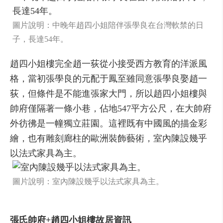
圖片說明：中晚年趙四小姐陪伴張學良在台灣軟禁的日
子，長達54年。
趙四小姐樓完全趙一荻從小接受西方教育的洋派風
格，當初張學良的元配于鳳至雖同意張學良娶趙一
荻，但條件是不能進張家大門，所以趙四小姐樓與
帥府僅隔著一條小巷，佔地547平方公尺，在大帥府
外彷彿是一幢獨立莊園。這裡既有中國風的描金彩
繪，也有雕刻廊柱的歐洲裝飾藝術，室內陳設幾乎
以法式家具為主。
圖片說明：室內陳設幾乎以法式家具為主。
張氏帥府+趙四小姐樓故居資訊