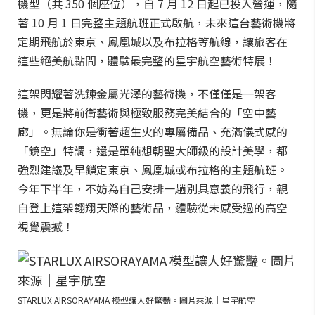
機型（共 350 個座位），自 7 月 12 日起已投入營運，隨
著 10 月 1 日完整主題航班正式啟航，未來這台藝術機將
定期飛航於東京、鳳凰城以及布拉格等航線，讓旅客在
這些絕美航點間，體驗最完整的星宇航空藝術特展！
這架閃耀著洗鍊金屬光澤的藝術機，不僅僅是一架客
機，更是將前衛藝術與極致服務完美結合的「空中藝
廊」。無論你是衝著超生火的專屬備品、充滿儀式感的
「鏡空」特調，還是單純想朝聖大師級的設計美學，都
強烈建議及早鎖定東京、鳳凰城或布拉格的主題航班。
今年下半年，不妨為自己安排一趟別具意義的飛行，親
自登上這架翱翔天際的藝術品，體驗從未感受過的高空
視覺震撼！
STARLUX AIRSORAYAMA 模型讓人好驚豔。圖片來源｜星宇航空