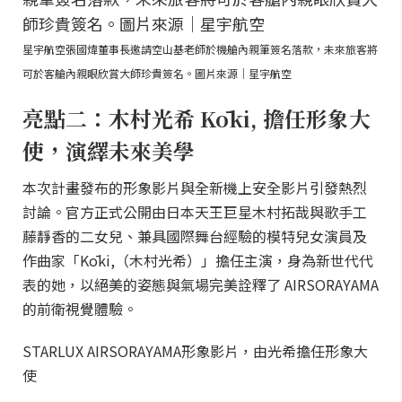
星宇航空張國煒董事長邀請空山基老師於機艙內親筆簽名落款，未來旅客將
可於客艙內親眼欣賞大師珍貴簽名。圖片來源｜星宇航空
亮點二：木村光希 Kōki, 擔任形象大
使，演繹未來美學
本次計畫發布的形象影片與全新機上安全影片引發熱烈
討論。官方正式公開由日本天王巨星木村拓哉與歌手工
藤靜香的二女兒、兼具國際舞台經驗的模特兒女演員及
作曲家「Kōki,（木村光希）」擔任主演，身為新世代代
表的她，以絕美的姿態與氣場完美詮釋了 AIRSORAYAMA
的前衛視覺體驗。
STARLUX AIRSORAYAMA形象影片，由光希擔任形象大
使