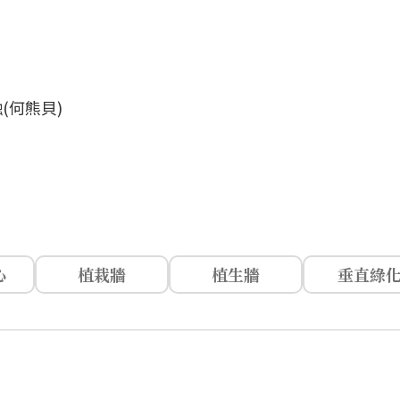
(何熊貝)
心
植栽牆
植生牆
垂直綠