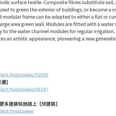
bolic surface textile. Composite fibres substitute soil,
used to green the exterior of buildings, or become a s
nd modular frame can be adapted to either a flat or cu
a large area green wall. Modules are fitted with a water
 to the water channel modules for regular irrigation.
eates an artistic appearance, pioneering a new generati
llect/topicsview/51035
思潮】
llect/topicsview/50147
更多建築知旅請上【欣建築】
lect/topicsview