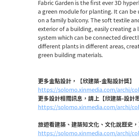
Fabric Garden is the first ever 3D hyper
a green module for planting. It can be 
on a family balcony. The soft textile a
exterior of a building, easily creating 
system which can be connected directly
different plants in different areas, cr
green building materials.
更多金點設計，【欣建築-金點設計獎】
https://solomo.xinmedia.com/archi/co
更多設計相關訊息，請上【欣建築-設計
https://solomo.xinmedia.com/archi/co
旅遊看建築、建築知文化、文化說歷史，
https://solomo.xinmedia.com/archi/col