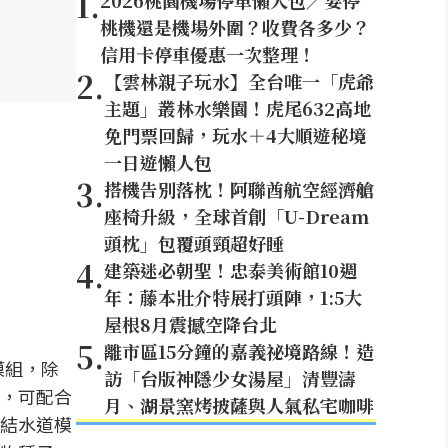
1
.
2026桃園機場停車懶人包／要停
桃機還是機場外圍？收費各多少？
信用卡停車優惠一次整理！
2
.
【雲林親子玩水】全台唯一「虎爺
主題」叢林水樂園！虎尾632高地
免門票回歸，玩水＋4大順遊秘境
一日遊懶人包
3
.
搭機告別落枕！阿聯酋航空經濟艙
座椅升級，全球首創「U-Dream
頭枕」包覆頭頸超好睡
4
.
建築迷必朝聖！忠泰美術館10週
年：藤本壯介特展打頭陣，1:5大
屋根8月震撼空降台北
5
.
離市區15分鐘的嘉義祕境路線！造
模組，除
訪「台版神隱少女湯屋」清豐濤
，可配合
月、湖景窯烤披薩與人氣私宅咖啡
結水道模