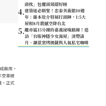
頭枕」包覆頭頸超好睡
4
.
建築迷必朝聖！忠泰美術館10週
年：藤本壯介特展打頭陣，1:5大
屋根8月震撼空降台北
5
.
離市區15分鐘的嘉義祕境路線！造
訪「台版神隱少女湯屋」清豐濤
月、湖景窯烤披薩與人氣私宅咖啡
落成啟用，
年空軍總
運，正式