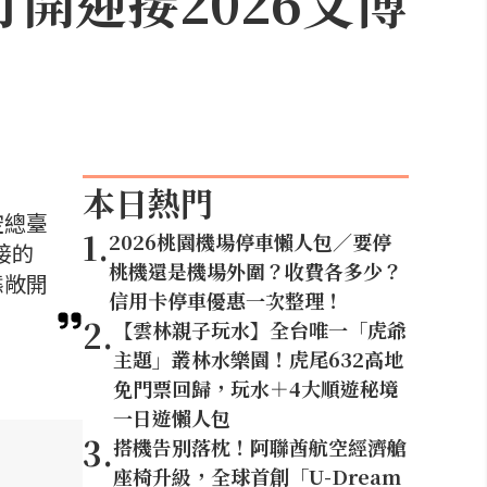
開迎接2026文博
本日熱門
空總臺
1
.
2026桃園機場停車懶人包／要停
接的
桃機還是機場外圍？收費各多少？
態敞開
信用卡停車優惠一次整理！
2
.
【雲林親子玩水】全台唯一「虎爺
主題」叢林水樂園！虎尾632高地
免門票回歸，玩水＋4大順遊秘境
一日遊懶人包
3
.
搭機告別落枕！阿聯酋航空經濟艙
座椅升級，全球首創「U-Dream