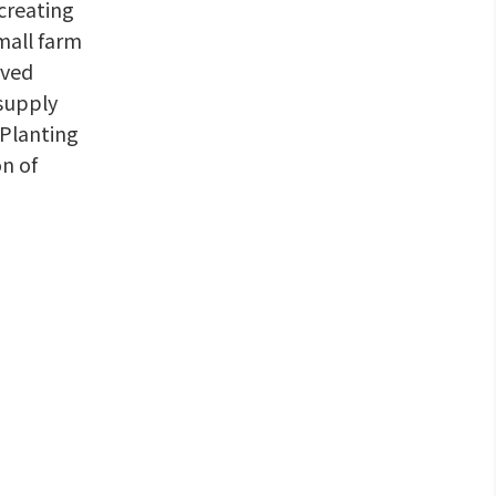
 creating
mall farm
rved
 supply
 Planting
on of