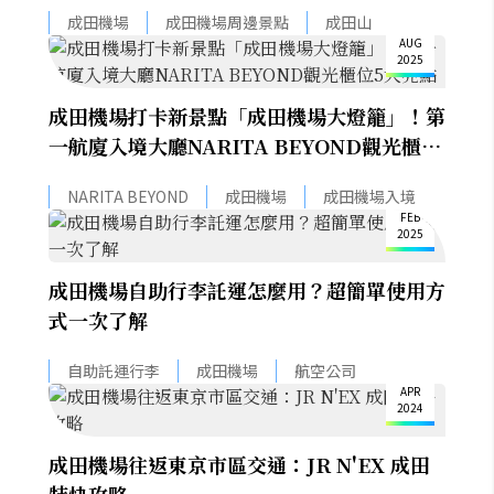
題「這一招」搞定
4
成田機場
成田機場周邊景點
成田山
AUG
2025
成田機場打卡新景點「成田機場大燈籠」！第
一航廈入境大廳NARITA BEYOND觀光櫃位
5大亮點
6
NARITA BEYOND
成田機場
成田機場入境
FEB
2025
成田機場自助行李託運怎麼用？超簡單使用方
式一次了解
3
自助託運行李
成田機場
航空公司
APR
2024
成田機場往返東京市區交通：JR N'EX 成田