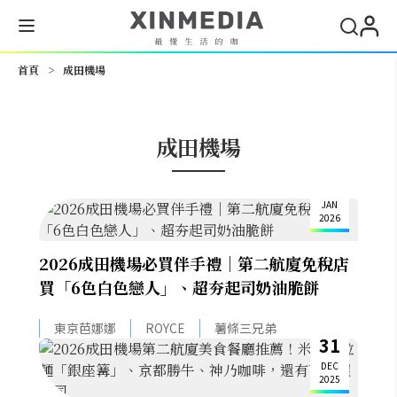
搜尋
首頁
>
成田機場
成田機場
12
JAN
2026
2026成田機場必買伴手禮│第二航廈免稅店
買「6色白色戀人」、超夯起司奶油脆餅
東京芭娜娜
ROYCE
薯條三兄弟
31
DEC
2025