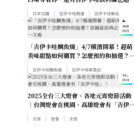
夯，滿滿周邊商品選擇障礙
日本拉麵
吉伊卡哇周邊
吉伊卡哇聯名
24
MAR
2025
「吉伊卡哇鯛魚燒」4/7橫濱開幕！超萌
美味甜點如何購買？怎麼預約和抽選？
鋪資訊與必買周邊一次看
20
吉伊卡哇鯛魚燒
吉伊卡哇專賣店
DEC
2024
2025全台三大燈會、各地元宵燈節活動
｜台灣燈會在桃園、高雄燈會有「吉伊
哇」！
元宵
燈會
天燈