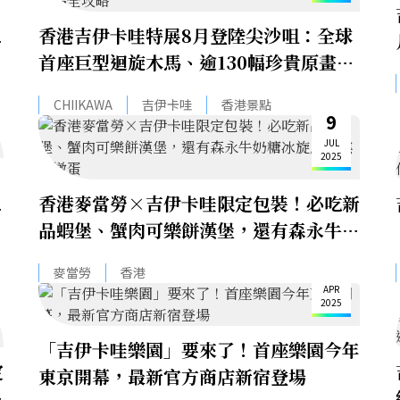
香港吉伊卡哇特展8月登陸尖沙咀：全球
展
首座巨型迴旋木馬、逾130幅珍貴原畫、
海外首發限定紀念品全攻略
CHIIKAWA
吉伊卡哇
香港景點
9
JUL
2025
香港麥當勞×吉伊卡哇限定包裝！必吃新
，
品蝦堡、蟹肉可樂餅漢堡，還有森永牛奶
糖冰旋風、焦糖燉蛋
25
麥當勞
香港
APR
2025
「吉伊卡哇樂園」要來了！首座樂園今年
定
東京開幕，最新官方商店新宿登場