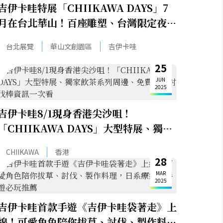
吉伊卡哇特展「CHIIKAWA DAYS」7
月在台北華山！百座雕塑、台灣限定夜市
版角色亮點搶先看
台北展覽
華山文創園區
吉伊卡哇
25
JUN
2025
吉伊卡哇8/1現身香港尖沙咀！
「CHIIKAWA DAYS」大型特展、獨家
飲茶系列周邊、免費贈送討伐棒資訊一次
CHIIKAWA
香港
看
28
MAR
2025
吉伊卡哇首款手遊《吉伊卡哇袋著走》上
線！可愛角色陪你拔草、討伐、製作料