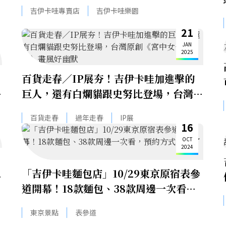
吉伊卡哇專賣店
吉伊卡哇樂園
21
JAN
2025
百貨走春／IP展夯！吉伊卡哇加進擊的
店
巨人，還有白爛貓跟史努比登場，台灣原
創《宮中女子日記》畫風好幽默
百貨走春
過年走春
IP展
16
OCT
2024
「吉伊卡哇麵包店」10/29東京原宿表參
卡
道開幕！18款麵包、38款周邊一次看，
預約方式提前了解
東京景點
表參道