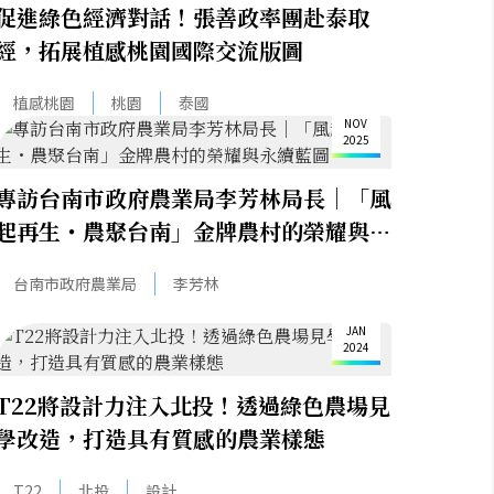
促進綠色經濟對話！張善政率團赴泰取
經，拓展植感桃園國際交流版圖
12
植感桃園
桃園
泰國
NOV
2025
專訪台南市政府農業局李芳林局長｜「風
起再生・農聚台南」金牌農村的榮耀與永
續藍圖
台南市政府農業局
李芳林
18
JAN
2024
T22將設計力注入北投！透過綠色農場見
學改造，打造具有質感的農業樣態
T22
北投
設計