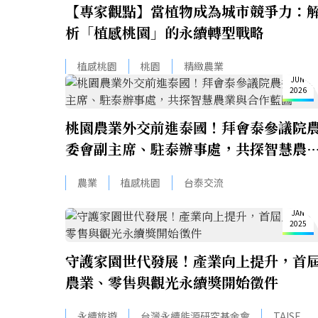
【專家觀點】當植物成為城市競爭力：
析「植感桃園」的永續轉型戰略
16
植感桃園
桃園
精緻農業
JUN
2026
桃園農業外交前進泰國！拜會泰參議院
委會副主席、駐泰辦事處，共探智慧農
與合作藍圖
農業
植感桃園
台泰交流
22
JAN
2025
守護家園世代發展！產業向上提升，首
農業、零售與觀光永續獎開始徵件
永續旅遊
台灣永續能源研究基金會
TAISE