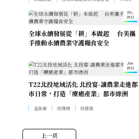
16
DEC
2022
全球永續發展從「耕」本做起 台美攜
手推動永續農業守護糧食安全
14
JUN
2022
T22北投地域活化 北投宴-讓農業走進都
市日常，打造「療癒產業」都市綠洲
溫泉鄉
欣傳媒
欣建築
上一頁