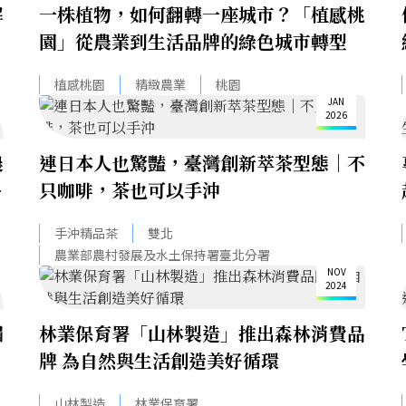
解
一株植物，如何翻轉一座城市？「植感桃
園」從農業到生活品牌的綠色城市轉型
14
植感桃園
精緻農業
桃園
JAN
2026
農
連日本人也驚豔，臺灣創新萃茶型態｜不
業
只咖啡，茶也可以手沖
手沖精品茶
雙北
28
農業部農村發展及水土保持署臺北分署
NOV
2024
屆
林業保育署「山林製造」推出森林消費品
牌 為自然與生活創造美好循環
山林製造
林業保育署