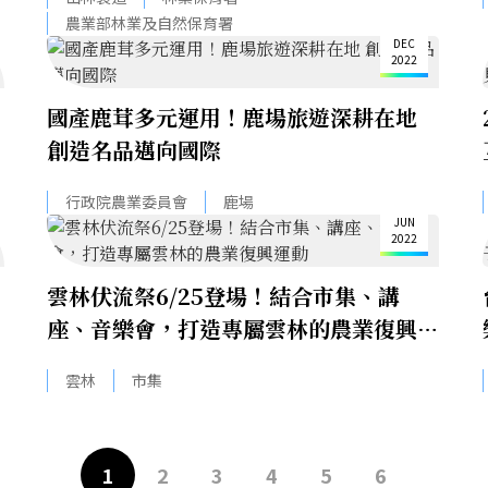
5
農業部林業及自然保育署
DEC
2022
國產鹿茸多元運用！鹿場旅遊深耕在地
創造名品邁向國際
13
行政院農業委員會
鹿場
JUN
2022
雲林伏流祭6/25登場！結合市集、講
座、音樂會，打造專屬雲林的農業復興運
動
雲林
市集
1
2
3
4
5
6