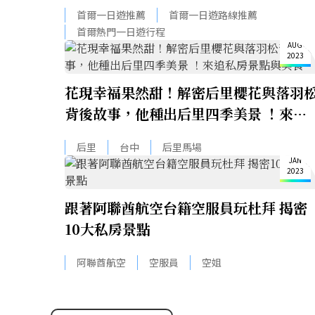
陵/江原道私房景點！
首爾一日遊推薦
首爾一日遊路線推薦
17
首爾熱門一日遊行程
AUG
2023
花現幸福果然甜！解密后里櫻花與落羽
背後故事，他種出后里四季美景 ！來追
私房景點與美食
9
后里
台中
后里馬場
JAN
2023
跟著阿聯酋航空台籍空服員玩杜拜 揭密
10大私房景點
阿聯酋航空
空服員
空姐