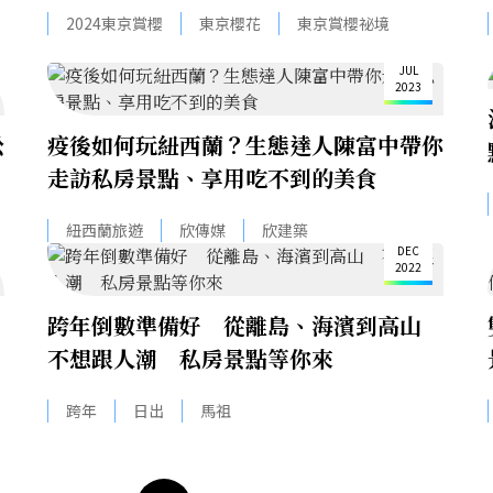
櫻花
2024東京賞櫻
東京櫻花
東京賞櫻祕境
31
JUL
2023
松
疫後如何玩紐西蘭？生態達人陳富中帶你
走訪私房景點、享用吃不到的美食
26
紐西蘭旅遊
欣傳媒
欣建築
DEC
2022
跨年倒數準備好 從離島、海濱到高山
不想跟人潮 私房景點等你來
跨年
日出
馬祖