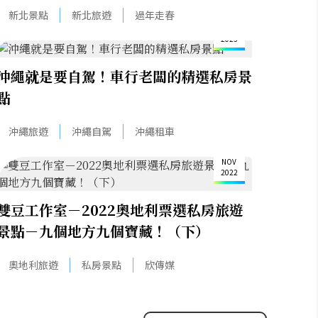
19
新北景點
新北旅遊
過年走春
APR
2023
沖繩就是要自駕！車行老闆的精選私房景
點
沖繩旅遊
沖繩自駕
沖繩租車
14
NOV
2022
雙豆工作室－2022奧地利票選私房旅遊
景點－九個地方九個寶藏！（下）
奧地利旅遊
私房景點
欣傳媒