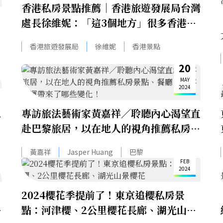
香港私房景點推薦｜香港旅遊發展局台灣
處長徐維妮：「這3個地方」很多香港旅
遊老手還沒去過！
香港旅遊發展局
徐維妮
香港景點
20
MAY
2024
專訪旅法藝術家黃嘉祥／聆聽內心渴望直
私
赴巴黎旅居，以在地人的視角推薦私房景
點、餐廳，巴黎奧運帶來了哪些變化！
19
黃嘉祥
Jasper Huang
巴黎
FEB
2024
2024櫻花季提前了！東京追櫻私房景
點：河津櫻、2公里櫻花長廊、湖光山景