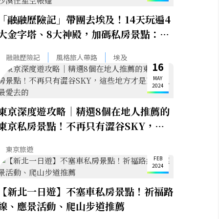
「融融歷險記」帶團去埃及！14天玩遍4
大金字塔、8大神殿，加碼私房景點：垃
圾城探險、黑白沙漠住星空帳篷
融融歷險記
風格旅人帶路
埃及
16
MAY
2024
東京深度遊攻略｜精選8個在地人推薦的
東京私房景點！不再只有澀谷SKY，這
些地方才是東京人最愛去的
7
東京旅遊
FEB
2024
【新北一日遊】不塞車私房景點！祈福路
線、應景活動、爬山步道推薦