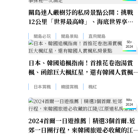
關島達人嚴樹芬的私房景點公開：挑戰
12公里「世界最高峰」、海底世界享受
晚餐，高爾夫＋軍事探秘一次滿足
11
關島必玩
關島景點
直飛關島
SEP
2024
日本、韓國追楓指南！首推花卷泡湯賞
楓、函館巨大楓紅星，還有韓國人賞楓
房景點
日本賞楓
韓國賞楓
楓紅
8
MAY
2024
2024首爾一日遊推薦｜精選3個首爾.近
郊一日團行程，來韓國旅遊必收藏的江