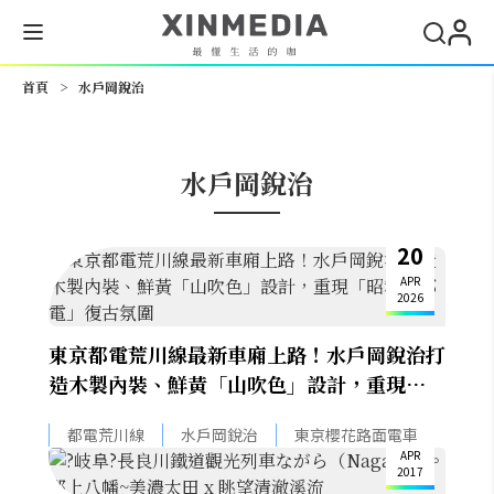
搜尋
首頁
>
水戶岡銳治
水戶岡銳治
20
APR
2026
東京都電荒川線最新車廂上路！水戶岡銳治打
造木製內裝、鮮黃「山吹色」設計，重現「昭
和的都電」復古氛圍
8
都電荒川線
水戶岡銳治
東京櫻花路面電車
APR
2017