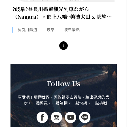
?岐阜?長良川鐵道觀光列車ながら
（Nagara）。郡上八幡~美濃太田 x 眺望清
澈溪流
長良川鐵道
岐阜
岐阜景點
1
Follow Us
享受吧！環遊世界，勇敢歸零去冒險，踏出夢想的第
一步。一點勇氣，一點熱情，一點快樂，一點挑戰