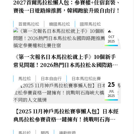
2027首爾馬拉松懶人包：參賽權+住宿套裝、
賽後一日遊路線推薦，韓國跑旅升級自由行！
首爾馬拉松
韓國馬拉松
國際馬拉松
26
OCT
2025
《第一次報名日本馬拉松就上手》10個新手
常見問題！2026熱門日本馬拉松＆國際路跑
推薦，一招搞定參賽權和比賽住宿
馬拉松
日本自由行
日本馬拉松比賽
25
JUL
2025
【2025 11月神戶馬拉松賽事懶人包】日本經
典馬拉松參賽資格一鍵擁有！挑戰明石海峽大
橋，體驗不同的人文風情
馬拉松
關西
運動旅遊