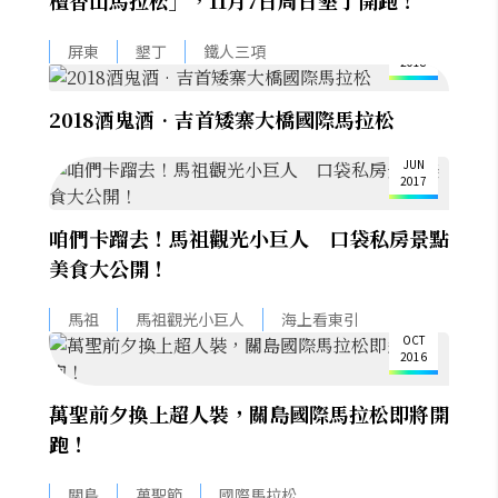
檀香山馬拉松」，11月7日周日墾丁開跑！
27
DEC
屏東
墾丁
鐵人三項
2018
2018酒鬼酒•吉首矮寨大橋國際馬拉松
8
JUN
2017
咱們卡蹓去！馬祖觀光小巨人 口袋私房景點
美食大公開！
19
馬祖
馬祖觀光小巨人
海上看東引
OCT
2016
萬聖前夕換上超人裝，關島國際馬拉松即將開
跑！
關島
萬聖節
國際馬拉松