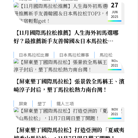
27
JUN
2025
【11月國際馬拉松推薦】人生海外初馬選哪
好？最推薦新手友善韓國＆日本馬拉松
TOP3，參賽權＋住宿輕鬆get！
9
日本馬拉松比賽
日本馬拉松賽事
馬拉松
NOV
2021
【屏東墾丁國際馬拉松】張景敦全馬稱王、濱
崎淳子封后，墾丁馬拉松熱力南台灣！
3
屏東
墾丁
鐵人三項
NOV
2021
【屏東墾丁國際馬拉松】打造亞洲的「夏威夷