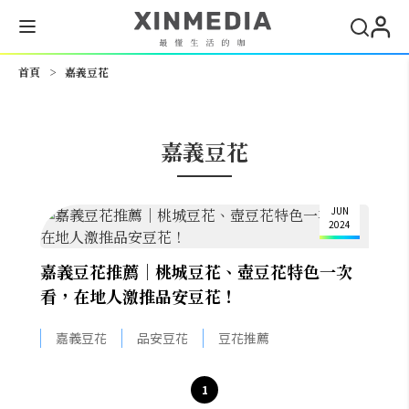
搜尋
首頁
>
嘉義豆花
嘉義豆花
4
JUN
2024
嘉義豆花推薦｜桃城豆花、壺豆花特色一次
看，在地人激推品安豆花！
嘉義豆花
品安豆花
豆花推薦
1