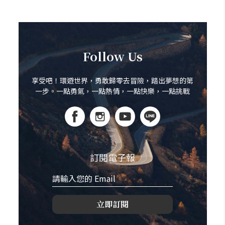
Follow Us
享受吧！環遊世界，勇敢歸零去冒險，踏出夢想的第
一步。一點勇氣，一點熱情，一點快樂，一點挑戰
訂閱電子報
立即訂閱