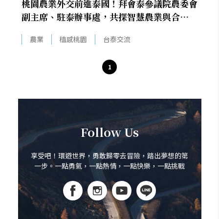
桃園農業外交前進泰國！拜會泰參議院農委會
副主席、駐泰辦事處，共探智慧農業與合作藍
圖
農業
植感桃園
台泰交流
1
Follow Us
享受吧！環遊世界，勇敢歸零去冒險，踏出夢想的第
一步。一點勇氣，一點熱情，一點快樂，一點挑戰