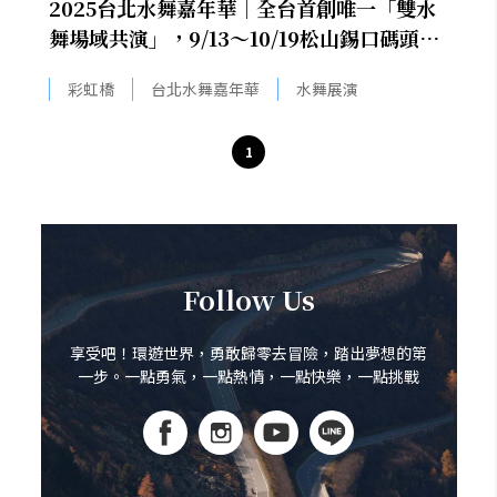
2025台北水舞嘉年華｜全台首創唯一「雙水
舞場域共演」，9/13～10/19松山錫口碼頭盛
大登場
彩虹橋
台北水舞嘉年華
水舞展演
1
Follow Us
享受吧！環遊世界，勇敢歸零去冒險，踏出夢想的第
一步。一點勇氣，一點熱情，一點快樂，一點挑戰