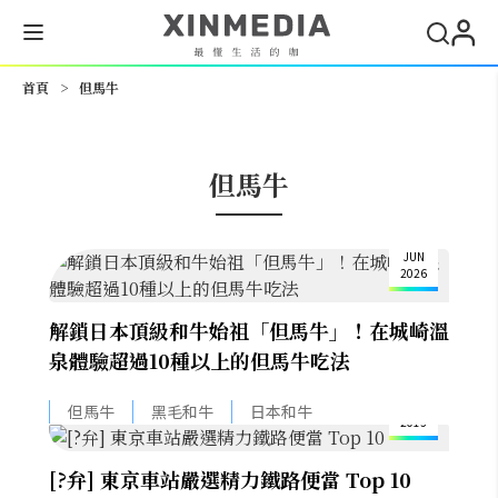
搜尋
首頁
>
但馬牛
但馬牛
12
JUN
2026
解鎖日本頂級和牛始祖「但馬牛」！在城崎溫
泉體驗超過10種以上的但馬牛吃法
29
DEC
但馬牛
黑毛和牛
日本和牛
2013
[?弁] 東京車站嚴選精力鐵路便當 Top 10