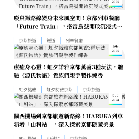
2025
廢棄鐵路線變身未來風空間！京都列車餐廳
「Future Train」，搭雷鳥號開啟沉浸式美
食之旅
6
京都旅遊
鐵道
列車餐廳
JAN
2025
療癒身心靈！虹夕諾雅京都薰香3種玩法，體
驗《源氏物語》貴族們親手製作練香
24
虹夕諾雅
虹夕諾雅京都
京都旅遊
DEC
2024
關西機場到京都旅遊新路線！HARUKA列車
新增「山科站」，深入探索京都隱藏美景
16
關西機場
山科站
京都旅遊