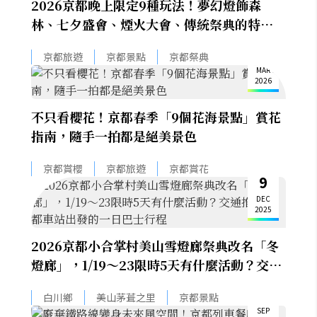
2026京都晚上限定9種玩法！夢幻燈飾森
林、七夕盛會、煙火大會、傳統祭典的特殊體
驗
10
京都旅遊
京都景點
京都祭典
MAR
2026
不只看櫻花！京都春季「9個花海景點」賞花
指南，隨手一拍都是絕美景色
京都賞櫻
京都旅遊
京都賞花
9
DEC
2025
2026京都小合掌村美山雪燈廊祭典改名「冬
燈廊」，1/19～23限時5天有什麼活動？交通
推薦京都車站出發的一日巴士行程
30
白川鄉
美山茅葺之里
京都景點
SEP