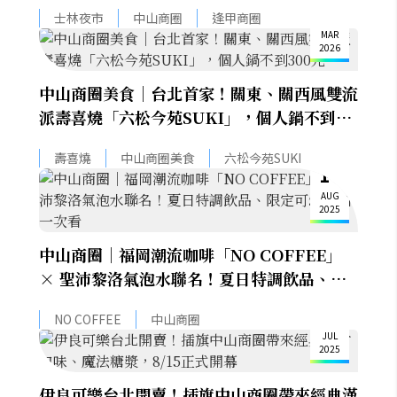
勢奪冠
13
士林夜市
中山商圈
逢甲商圈
MAR
2026
中山商圈美食｜台北首家！關東、關西風雙流
派壽喜燒「六松今苑SUKI」，個人鍋不到
300元
壽喜燒
中山商圈美食
六松今苑SUKI
14
AUG
2025
中山商圈｜福岡潮流咖啡「NO COFFEE」
× 聖沛黎洛氣泡水聯名！夏日特調飲品、限
定可頌甜點一次看
28
NO COFFEE
中山商圈
JUL
2025
伊良可樂台北開賣！插旗中山商圈帶來經典漢