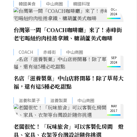
4
韓國美食
中山商圈
韓國料理
OCT
2024
台灣第一間「COACH咖啡廳」來了！赤峰街
老宅喝紐約肉桂捲拿鐵、糖葫蘆美式咖啡
25
COACH
赤峰街
中山商圈
SEP
2024
名店「滋養製菓」中山店將開幕！除了草莓大
福，還有這5種必吃甜點
12
滋養和菓子
滋養製菓
中山商圈
MAY
2017
老闆很忙！「玩味旅舍」可以客製化房間 燈
具、家具、衣架等台灣設計隨你挑選