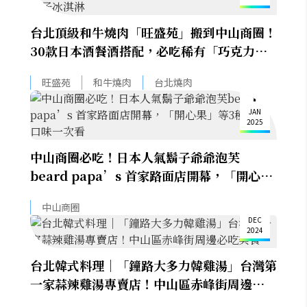
台北頂級和牛燒肉「旺盛苑」搬到中山商圈！
30款日本酒餐酒搭配，必吃稀有「巧克力牛
舌」、烏魚子冰淇淋
旺盛苑
和牛燒肉
台北燒肉
7
JAN
2025
中山商圈必吃！日本人氣鬍子爺爺泡芙
beard papa’s 首家路面店開幕，「開心
果」等3種限定口味一次看
2
中山商圈
DEC
2024
台北韓式料理｜「鐘路大多力韓雞湯」台灣第
一家蒜辣雞湯專賣店！中山區赤峰街周邊必吃
美食